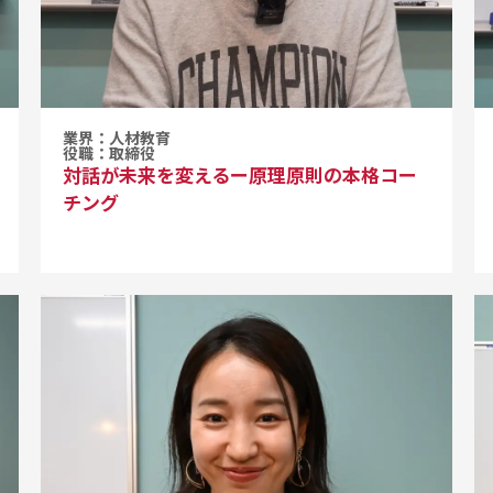
業界：人材教育
役職：取締役
対話が未来を変えるー原理原則の本格コー
チング