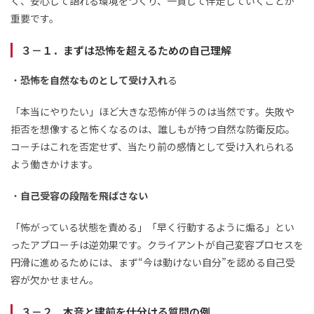
く、安心して語れる環境をつくり、一貫して伴走していくことが
重要です。
３－１．まずは恐怖を超えるための自己理解
・
恐怖を自然なものとして受け入れ
る
「本当にやりたい」ほど大きな恐怖が伴うのは当然です。失敗や
拒否を想像すると怖くなるのは、誰しもが持つ自然な防衛反応。
コーチはこれを否定せず、当たり前の感情として受け入れられる
よう働きかけます。
・
自己受容の段階を飛ばさない
「怖がっている状態を責める」「早く行動するように煽る」とい
ったアプローチは逆効果です。クライアントが自己変容プロセスを
円滑に進めるためには、まず“今は動けない自分”を認める自己受
容が欠かせません。
３－２．本音と建前を仕分ける質問の例