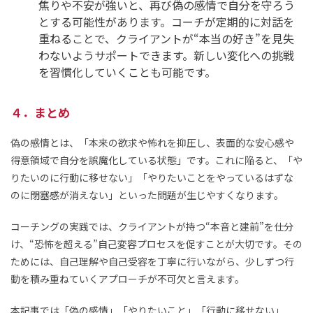
焦りや不安が強いと、再び偽の感情で自分を守ろう
とする可能性があります。コーチが定期的に対話を
重ねることで、クライアントが“本当の好き”を見失
わないようサポートできます。新しい変化への挑戦
を習慣化していくことも可能です。
４．まとめ
偽の感情とは、「本来の欲求や怖れを抑圧し、表面的な安心感や
得意領域で自分を誤魔化している状態」です。これに陥ると、「や
りたいのに行動に移せない」「やりたいことをやっているはずな
のに閉塞感が消えない」といった問題が生じやすくなります。
コーチングの実践では、クライアントが持つ“本音と建前”を仕分
け、“恐怖を超える”自己変容プロセスを促すことが大切です。その
ためには、自己理解や自己受容を丁寧に行いながら、少しずつ行
動を積み重ねていくアプローチが不可欠と言えます。
本記事では「偽の感情」「やりたいこと」「行動に移せない」