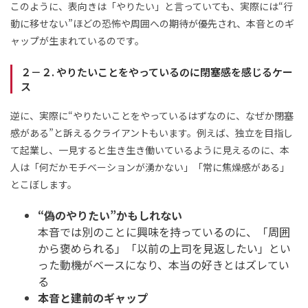
このように、表向きは「やりたい」と言っていても、実際には“行
動に移せない”ほどの恐怖や周囲への期待が優先され、本音とのギ
ャップが生まれているのです。
２－２. やりたいことをやっているのに閉塞感を感じるケー
ス
逆に、実際に“やりたいことをやっているはずなのに、なぜか閉塞
感がある”と訴えるクライアントもいます。例えば、独立を目指し
て起業し、一見すると生き生き働いているように見えるのに、本
人は「何だかモチベーションが湧かない」「常に焦燥感がある」
とこぼします。
“偽のやりたい”かもしれない
本音では別のことに興味を持っているのに、「周囲
から褒められる」「以前の上司を見返したい」とい
った動機がベースになり、本当の好きとはズレてい
る
本音と建前のギャップ